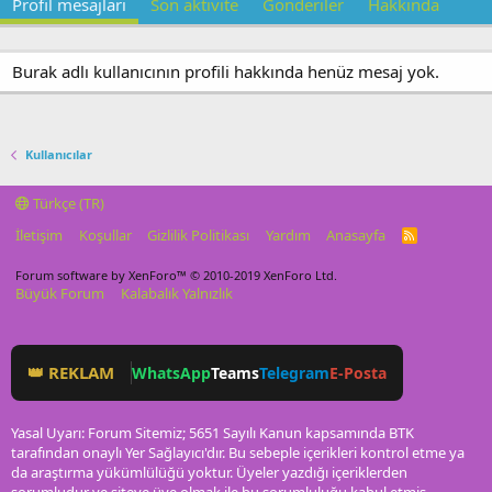
Profil mesajları
Son aktivite
Gönderiler
Hakkında
Burak adlı kullanıcının profili hakkında henüz mesaj yok.
Kullanıcılar
Türkçe (TR)
İletişim
Koşullar
Gizlilik Politikası
Yardım
Anasayfa
R
S
S
Forum software by XenForo™
© 2010-2019 XenForo Ltd.
Büyük Forum
Kalabalık Yalnızlık
👑 REKLAM
WhatsApp
Teams
Telegram
E-Posta
Yasal Uyarı: Forum Sitemiz; 5651 Sayılı Kanun kapsamında BTK
tarafından onaylı Yer Sağlayıcı'dır. Bu sebeple içerikleri kontrol etme ya
da araştırma yükümlülüğü yoktur. Üyeler yazdığı içeriklerden