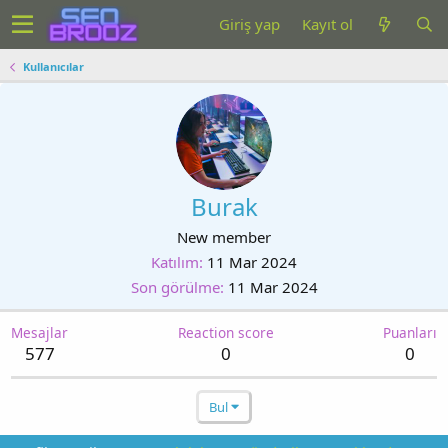
Giriş yap
Kayıt ol
Kullanıcılar
Burak
New member
Katılım
11 Mar 2024
Son görülme
11 Mar 2024
Mesajlar
Reaction score
Puanları
577
0
0
Bul