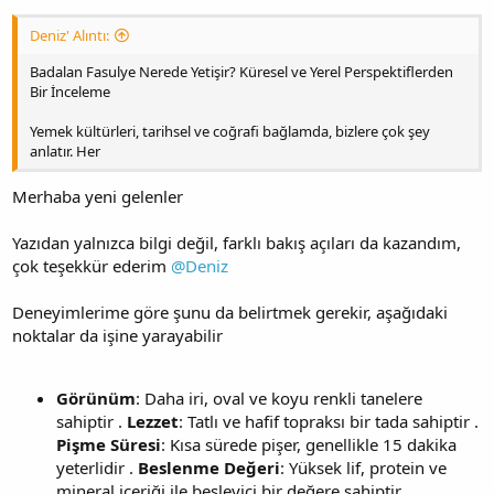
Deniz' Alıntı:
Badalan Fasulye Nerede Yetişir? Küresel ve Yerel Perspektiflerden
Bir İnceleme
Yemek kültürleri, tarihsel ve coğrafi bağlamda, bizlere çok şey
anlatır. Her
Merhaba yeni gelenler
Yazıdan yalnızca bilgi değil, farklı bakış açıları da kazandım,
çok teşekkür ederim
@Deniz
Deneyimlerime göre şunu da belirtmek gerekir, aşağıdaki
noktalar da işine yarayabilir
Görünüm
: Daha iri, oval ve koyu renkli tanelere
sahiptir .
Lezzet
: Tatlı ve hafif topraksı bir tada sahiptir .
Pişme Süresi
: Kısa sürede pişer, genellikle 15 dakika
yeterlidir .
Beslenme Değeri
: Yüksek lif, protein ve
mineral içeriği ile besleyici bir değere sahiptir