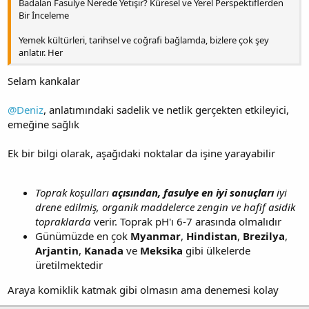
Badalan Fasulye Nerede Yetişir? Küresel ve Yerel Perspektiflerden
Bir İnceleme
Yemek kültürleri, tarihsel ve coğrafi bağlamda, bizlere çok şey
anlatır. Her
Selam kankalar
@Deniz
, anlatımındaki sadelik ve netlik gerçekten etkileyici,
emeğine sağlık
Ek bir bilgi olarak, aşağıdaki noktalar da işine yarayabilir
Toprak koşulları
açısından, fasulye en iyi sonuçları
iyi
drene edilmiş, organik maddelerce zengin ve hafif asidik
topraklarda
verir. Toprak pH'ı 6-7 arasında olmalıdır
Günümüzde en çok
Myanmar
,
Hindistan
,
Brezilya
,
Arjantin
,
Kanada
ve
Meksika
gibi ülkelerde
üretilmektedir
Araya komiklik katmak gibi olmasın ama denemesi kolay