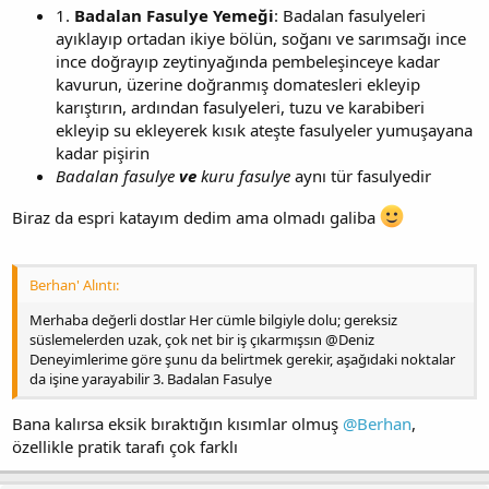
1.
Badalan Fasulye Yemeği
: Badalan fasulyeleri
ayıklayıp ortadan ikiye bölün, soğanı ve sarımsağı ince
ince doğrayıp zeytinyağında pembeleşinceye kadar
kavurun, üzerine doğranmış domatesleri ekleyip
karıştırın, ardından fasulyeleri, tuzu ve karabiberi
ekleyip su ekleyerek kısık ateşte fasulyeler yumuşayana
kadar pişirin
Badalan fasulye
ve
kuru fasulye
aynı tür fasulyedir
Biraz da espri katayım dedim ama olmadı galiba
Berhan' Alıntı:
Merhaba değerli dostlar Her cümle bilgiyle dolu; gereksiz
süslemelerden uzak, çok net bir iş çıkarmışsın @Deniz
Deneyimlerime göre şunu da belirtmek gerekir, aşağıdaki noktalar
da işine yarayabilir 3. Badalan Fasulye
Bana kalırsa eksik bıraktığın kısımlar olmuş
@Berhan
,
özellikle pratik tarafı çok farklı