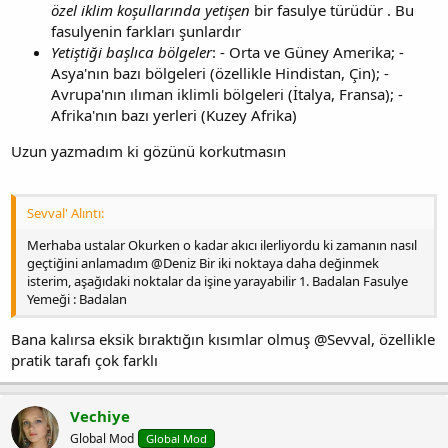
özel iklim koşullarında yetişen
bir fasulye türüdür . Bu
fasulyenin farkları şunlardır
Yetiştiği başlıca bölgeler
: - Orta ve Güney Amerika; -
Asya'nın bazı bölgeleri (özellikle Hindistan, Çin); -
Avrupa'nın ılıman iklimli bölgeleri (İtalya, Fransa); -
Afrika'nın bazı yerleri (Kuzey Afrika)
Uzun yazmadım ki gözünü korkutmasın
Sevval' Alıntı:
Merhaba ustalar Okurken o kadar akıcı ilerliyordu ki zamanın nasıl
geçtiğini anlamadım @Deniz Bir iki noktaya daha değinmek
isterim, aşağıdaki noktalar da işine yarayabilir 1. Badalan Fasulye
Yemeği : Badalan
Bana kalırsa eksik bıraktığın kısımlar olmuş @Sevval, özellikle
pratik tarafı çok farklı
Vechiye
Global Mod
Global Mod