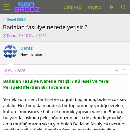
Giriş yap
Kayıt ol
Genel Kültür
Badalan fasulye nerede yetişir ?
K
B
Deniz
18 Ocak 2026
o
a
n
ş
Deniz
u
l
New member
y
a
u
n
b
g
18 Ocak 2026
#1
a
ı
ş
ç
Badalan Fasulye Nerede Yetişir? Küresel ve Yerel
l
t
Perspektiflerden Bir İnceleme
a
a
t
r
a
i
Yemek kültürleri, tarihsel ve coğrafi bağlamda, bizlere çok şey
n
h
anlatır. Her bir gıda maddesi, bir toplumun geçirdiği evreleri,
i
kültürel mirasını ve hatta ekonomik yapısını yansıtır. Bugün,
bu yazıda, aslında pek çoğumuzun belki de adını duymadığı
ama mutfağımızda sıkça yer bulan Badalan fasulyesi üzerine
odaklanacağız. Peki, Badalan fasulye nerede yetişir, diye