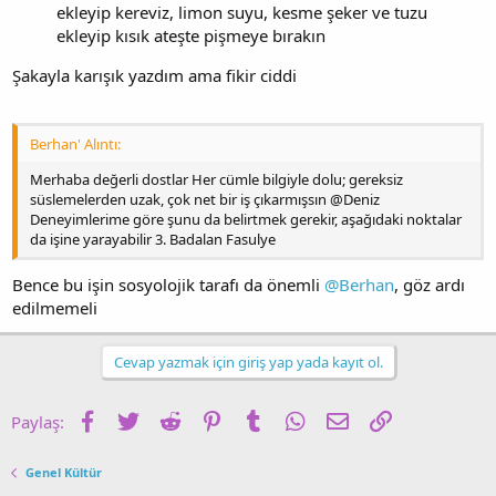
ekleyip kereviz, limon suyu, kesme şeker ve tuzu
ekleyip kısık ateşte pişmeye bırakın
Şakayla karışık yazdım ama fikir ciddi
Berhan' Alıntı:
Merhaba değerli dostlar Her cümle bilgiyle dolu; gereksiz
süslemelerden uzak, çok net bir iş çıkarmışsın @Deniz
Deneyimlerime göre şunu da belirtmek gerekir, aşağıdaki noktalar
da işine yarayabilir 3. Badalan Fasulye
Bence bu işin sosyolojik tarafı da önemli
@Berhan
, göz ardı
edilmemeli
Cevap yazmak için giriş yap yada kayıt ol.
Facebook
Twitter
Reddit
Pinterest
Tumblr
WhatsApp
E-posta
Link
Paylaş:
Genel Kültür