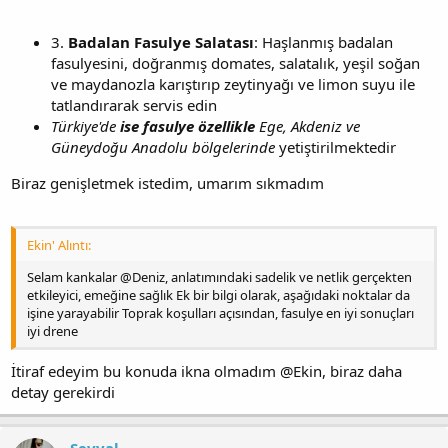
3.
Badalan Fasulye Salatası
: Haşlanmış badalan
fasulyesini, doğranmış domates, salatalık, yeşil soğan
ve maydanozla karıştırıp zeytinyağı ve limon suyu ile
tatlandırarak servis edin
Türkiye'de
ise fasulye özellikle
Ege, Akdeniz ve
Güneydoğu Anadolu bölgelerinde
yetiştirilmektedir
Biraz genişletmek istedim, umarım sıkmadım
Ekin' Alıntı:
Selam kankalar @Deniz, anlatımındaki sadelik ve netlik gerçekten
etkileyici, emeğine sağlık Ek bir bilgi olarak, aşağıdaki noktalar da
işine yarayabilir Toprak koşulları açısından, fasulye en iyi sonuçları
iyi drene
İtiraf edeyim bu konuda ikna olmadım @Ekin, biraz daha
detay gerekirdi