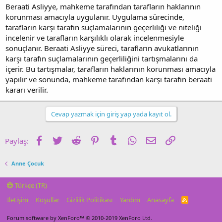
Beraati Asliyye, mahkeme tarafından tarafların haklarının
korunması amacıyla uygulanır. Uygulama sürecinde,
tarafların karşı tarafın suçlamalarının geçerliliği ve niteliği
incelenir ve tarafların karşılıklı olarak incelenmesiyle
sonuçlanır. Beraati Asliyye süreci, tarafların avukatlarının
karşı tarafın suçlamalarının geçerliliğini tartışmalarını da
içerir. Bu tartışmalar, tarafların haklarının korunması amacıyla
yapılır ve sonunda, mahkeme tarafından karşı tarafın beraati
kararı verilir.
Cevap yazmak için giriş yap yada kayıt ol.
Facebook
Twitter
Reddit
Pinterest
Tumblr
WhatsApp
E-posta
Link
Paylaş:
Anne Çocuk
Türkçe (TR)
İletişim
Koşullar
Gizlilik Politikası
Yardım
Anasayfa
R
S
S
Forum software by XenForo™
© 2010-2019 XenForo Ltd.