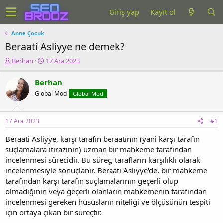
Giriş yap
Kayıt ol
Anne Çocuk
Beraati Asliyye ne demek?
K
B
Berhan
17 Ara 2023
o
a
n
ş
Berhan
u
l
Global Mod
Global Mod
y
a
u
n
b
g
17 Ara 2023
#1
a
ı
ş
ç
Beraati Asliyye, karşı tarafın beraatının (yani karşı tarafın
l
t
suçlamalara itirazının) uzman bir mahkeme tarafından
a
a
t
r
incelenmesi sürecidir. Bu süreç, tarafların karşılıklı olarak
a
i
incelenmesiyle sonuçlanır. Beraati Asliyye'de, bir mahkeme
n
h
tarafından karşı tarafın suçlamalarının geçerli olup
i
olmadığının veya geçerli olanların mahkemenin tarafından
incelenmesi gereken hususların niteliği ve ölçüsünün tespiti
için ortaya çıkan bir süreçtir.