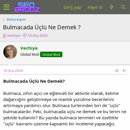
Giriş yap
Kayıt ol
Dekorasyon
Bulmacada Üçlü Ne Demek ?
K
B
Vechiye
16 Ara 2024
o
a
n
ş
Vechiye
u
l
Global Mod
Global Mod
y
a
u
n
b
g
16 Ara 2024
#1
a
ı
ş
ç
Bulmacada Üçlü Ne Demek?
l
t
a
a
t
r
Bulmaca, zihin açıcı ve eğlenceli bir aktivite olarak, kelime
a
i
dağarcığını geliştirmeye ve mantık yürütme becerilerini
n
h
artırmaya yardımcı olur. Bulmaca türlerinden biri de "üçlü"
i
bulmacalardır. Peki, bulmacada üçlü ne demek ve bu terim ne
şekilde kullanılır? Bu yazıda bulmaca terimleri ve özellikle
"üçlü" kavramı üzerine kapsamlı bir inceleme yapacağız.