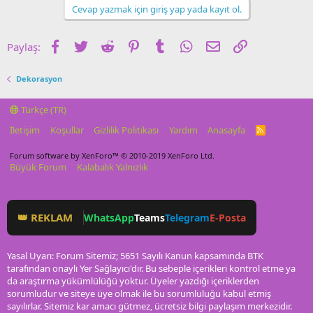
Cevap yazmak için giriş yap yada kayıt ol.
Facebook
Twitter
Reddit
Pinterest
Tumblr
WhatsApp
E-posta
Link
Paylaş:
Dekorasyon
Türkçe (TR)
İletişim
Koşullar
Gizlilik Politikası
Yardım
Anasayfa
R
S
S
Forum software by XenForo™
© 2010-2019 XenForo Ltd.
Büyük Forum
Kalabalık Yalnızlık
👑 REKLAM
WhatsApp
Teams
Telegram
E-Posta
Yasal Uyarı: Forum Sitemiz; 5651 Sayılı Kanun kapsamında BTK
tarafından onaylı Yer Sağlayıcı'dır. Bu sebeple içerikleri kontrol etme ya
da araştırma yükümlülüğü yoktur. Üyeler yazdığı içeriklerden
sorumludur ve siteye üye olmak ile bu sorumluluğu kabul etmiş
sayılırlar. Sitemiz kar amacı gütmez, ücretsiz bilgi paylaşım merkezidir.