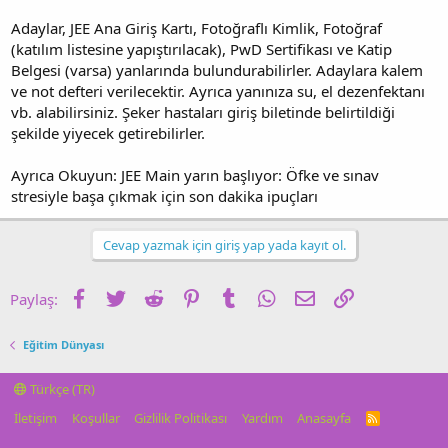
Adaylar, JEE Ana Giriş Kartı, Fotoğraflı Kimlik, Fotoğraf
(katılım listesine yapıştırılacak), PwD Sertifikası ve Katip
Belgesi (varsa) yanlarında bulundurabilirler. Adaylara kalem
ve not defteri verilecektir. Ayrıca yanınıza su, el dezenfektanı
vb. alabilirsiniz. Şeker hastaları giriş biletinde belirtildiği
şekilde yiyecek getirebilirler.
Ayrıca Okuyun: JEE Main yarın başlıyor: Öfke ve sınav
stresiyle başa çıkmak için son dakika ipuçları
Cevap yazmak için giriş yap yada kayıt ol.
Facebook
Twitter
Reddit
Pinterest
Tumblr
WhatsApp
E-posta
Link
Paylaş:
Eğitim Dünyası
Türkçe (TR)
İletişim
Koşullar
Gizlilik Politikası
Yardım
Anasayfa
R
S
S