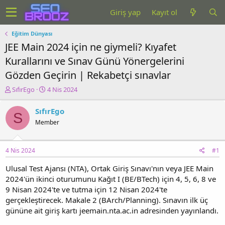
Giriş yap
Kayıt ol
Eğitim Dünyası
JEE Main 2024 için ne giymeli? Kıyafet
Kurallarını ve Sınav Günü Yönergelerini
Gözden Geçirin | Rekabetçi sınavlar
K
B
SıfırEgo
4 Nis 2024
o
a
n
ş
SıfırEgo
S
u
l
Member
y
a
u
n
b
g
4 Nis 2024
#1
a
ı
ş
ç
Ulusal Test Ajansı (NTA), Ortak Giriş Sınavı'nın veya JEE Main
l
t
2024'ün ikinci oturumunu Kağıt I (BE/BTech) için 4, 5, 6, 8 ve
a
a
t
r
9 Nisan 2024'te ve tutma için 12 Nisan 2024'te
a
i
gerçekleştirecek. Makale 2 (BArch/Planning). Sınavın ilk üç
n
h
gününe ait giriş kartı jeemain.nta.ac.in adresinden yayınlandı.
i