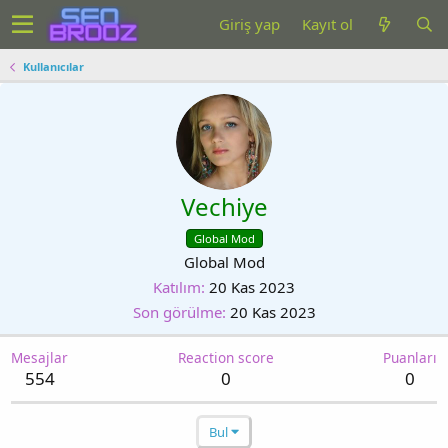
Giriş yap
Kayıt ol
Kullanıcılar
Vechiye
Global Mod
Global Mod
Katılım
20 Kas 2023
Son görülme
20 Kas 2023
Mesajlar
Reaction score
Puanları
554
0
0
Bul