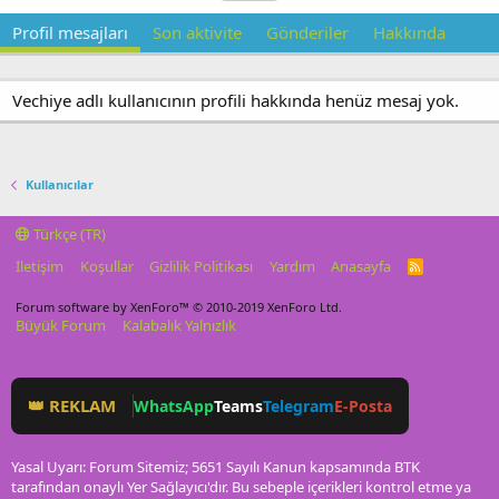
Profil mesajları
Son aktivite
Gönderiler
Hakkında
Vechiye adlı kullanıcının profili hakkında henüz mesaj yok.
Kullanıcılar
Türkçe (TR)
İletişim
Koşullar
Gizlilik Politikası
Yardım
Anasayfa
R
S
S
Forum software by XenForo™
© 2010-2019 XenForo Ltd.
Büyük Forum
Kalabalık Yalnızlık
👑 REKLAM
WhatsApp
Teams
Telegram
E-Posta
Yasal Uyarı: Forum Sitemiz; 5651 Sayılı Kanun kapsamında BTK
tarafından onaylı Yer Sağlayıcı'dır. Bu sebeple içerikleri kontrol etme ya