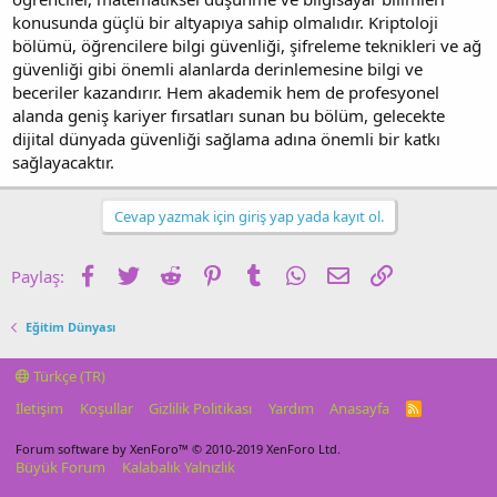
konusunda güçlü bir altyapıya sahip olmalıdır. Kriptoloji
bölümü, öğrencilere bilgi güvenliği, şifreleme teknikleri ve ağ
güvenliği gibi önemli alanlarda derinlemesine bilgi ve
beceriler kazandırır. Hem akademik hem de profesyonel
alanda geniş kariyer fırsatları sunan bu bölüm, gelecekte
dijital dünyada güvenliği sağlama adına önemli bir katkı
sağlayacaktır.
Cevap yazmak için giriş yap yada kayıt ol.
Facebook
Twitter
Reddit
Pinterest
Tumblr
WhatsApp
E-posta
Link
Paylaş:
Eğitim Dünyası
Türkçe (TR)
İletişim
Koşullar
Gizlilik Politikası
Yardım
Anasayfa
R
S
S
Forum software by XenForo™
© 2010-2019 XenForo Ltd.
Büyük Forum
Kalabalık Yalnızlık