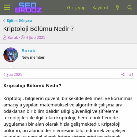
Giriş yap
Kayıt ol
Eğitim Dünyası
Kriptoloji Bölümü Nedir ?
K
B
Burak
4 Şub 2025
o
a
n
ş
Burak
u
l
New member
y
a
u
n
b
g
4 Şub 2025
#1
a
ı
ş
ç
Kriptoloji Bölümü Nedir?
l
t
a
a
t
r
Kriptoloji, bilgilerin güvenli bir şekilde iletilmesi ve korunması
a
i
amacıyla yapılan matematiksel ve algoritmik çalışmalara
n
h
odaklanan bir bilim dalıdır. Bilgi güvenliği ve şifreleme
i
teknolojileri ile ilgili olan kriptoloji, hem teorik hem de
uygulamalı bir alan olarak hızla gelişmektedir. Kriptoloji
bölümü, bu alanda derinlemesine bilgi edinmek ve gelişen
teknolojiye paralel olarak kripto sistemlerini tasarlamak,